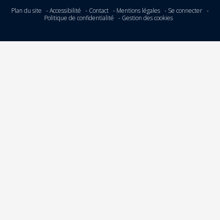
Plan du site
Accessibilité
Contact
Mentions légales
Se connecter
Politique de confidentialité
Gestion des cookies