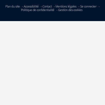
Plan du site
Accessibilité
Contact
Mentions légales
Se connecter
Politique de confidentialité
Gestion des cookies