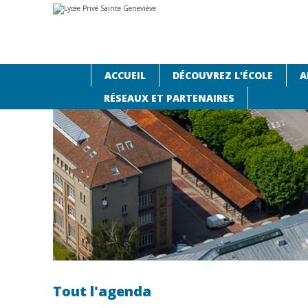
Aller
Outils
au
personnels
contenu.
|
Aller
à
la
navigation
ACCUEIL
DÉCOUVREZ L'ÉCOLE
A
Accueil
›
Agenda
RÉSEAUX ET PARTENAIRES
Tout l'agenda