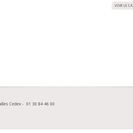
VOIR LE C
ailles Cedex - 01 30 84 46 00