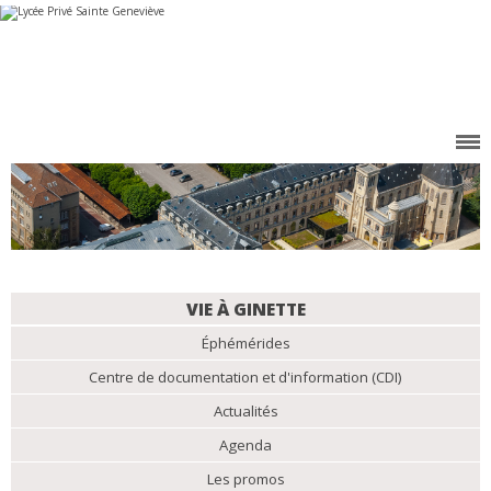
Aller
Outils
au
personnels
contenu.
|
Aller
à
la
navigation
NAVIGATION
VIE À GINETTE
Éphémérides
Centre de documentation et d'information (CDI)
Actualités
Agenda
Les promos