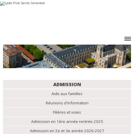
Aller
Outils
au
personnels
contenu.
|
Aller
à
la
navigation
NAVIGATION
ADMISSION
Aide aux familles
Réunions d'information
Filières et voies
Admission en 1ère année rentrée 2025
Admission en 2e et 3e année 2026-2027