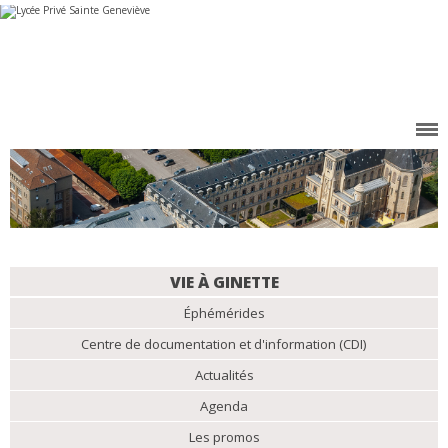
Aller
Outils
au
personnels
contenu.
|
Aller
à
la
navigation
NAVIGATION
VIE À GINETTE
Éphémérides
Centre de documentation et d'information (CDI)
Actualités
Agenda
Les promos