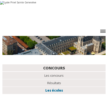
Aller
Outils
au
personnels
contenu.
|
Aller
à
la
navigation
NAVIGATION
CONCOURS
Les concours
Résultats
Les écoles