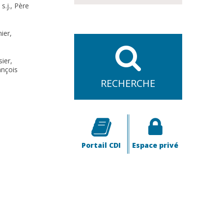
s.j., Père
ier,
ier,
ançois
RECHERCHE
Portail CDI
Espace privé