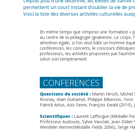
Depuis plus d’une décennie, les élèves de Sainte-
permettent un court instant d’oublier la vie de pr
Voici la liste des diverses activités culturelles aux
En même temps que s’impose une formation « pour
au centre de la pédagogie ignatienne. Le corps, l’i
attention égale, si l’on veut bâtir un homme équi
conférences, les concerts, le concours d’éloquen
professeurs, les activités proposées par l’aumôn
selon son tempérament.
CONFERENCES
Questions de société :
Martin Hirsch, Michel
Rosnay, Alain Duhamel, Philippe Biberson, Yvon 
Patrick Artus, Aziz Senni, François Ewald (2010)
Scientifiques :
Laurent Lafforgue (Médaille Fi
Professeur Audouze, Sylvie Vauclair, Jean-Didier V
Wendelin Werner(Médaille Fields 2006), Serge H