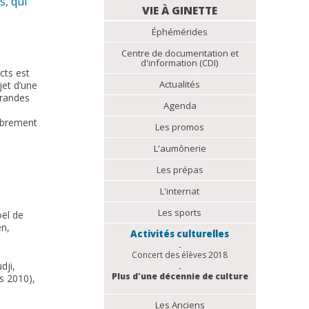
s, qui
NAVIGATION
VIE À GINETTE
Éphémérides
Centre de documentation et
d'information (CDI)
cts est
Actualités
jet d’une
grandes
Agenda
librement
Les promos
L'aumônerie
Les prépas
L'internat
Les sports
oël de
en,
Activités culturelles
Concert des élèves 2018
dji,
Plus d'une décennie de culture
ds 2010),
Les Anciens