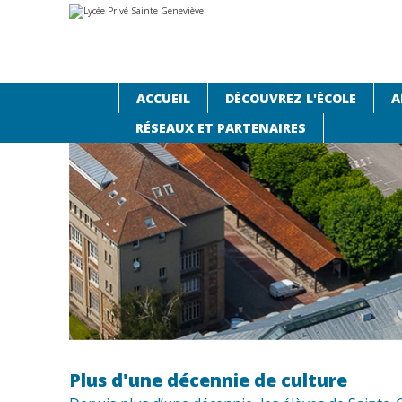
Aller
Outils
au
personnels
contenu.
|
Aller
à
la
navigation
ACCUEIL
DÉCOUVREZ L'ÉCOLE
A
Accueil
›
Vie à Ginette
›
Activités culturelles
›
Plus d'un
RÉSEAUX ET PARTENAIRES
Plus d'une décennie de culture