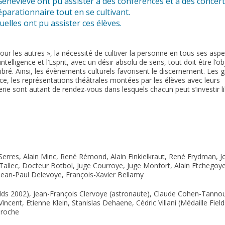
Geneviève ont pu assister à des conférences et à des concert
éparationnaire tout en se cultivant.
quelles ont pu assister ces élèves.
 les autres », la nécessité de cultiver la personne en tous ses aspe
ntelligence et l’Esprit, avec un désir absolu de sens, tout doit être l’ob
libré. Ainsi, les évènements culturels favorisent le discernement. Les 
ce, les représentations théâtrales montées par les élèves avec leurs
erie sont autant de rendez-vous dans lesquels chacun peut s’investir 
 Serres, Alain Minc, René Rémond, Alain Finkielkraut, René Frydman, J
Tallec, Docteur Botbol, Juge Courroye, Juge Monfort, Alain Etchegoy
, Jean-Paul Delevoye, François-Xavier Bellamy
elds 2002), Jean-François Clervoye (astronaute), Claude Cohen-Tannou
incent, Etienne Klein, Stanislas Dehaene, Cédric Villani (Médaille Fiel
aroche