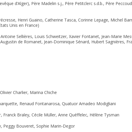
êque d’Alger), Père Madelin s.j., Père Petitclerc s.d.b., Père Peccoud 
 Pécresse, Henri Guaino, Catherine Tasca, Corinne Lepage, Michel Barn
tats Unis en France)
-Antoine Sellières, Louis Schweitzer, Xavier Fontanet, Jean-Marie Mess
, Augustin de Romanet, Jean-Dominique Sénard, Hubert Sagnières, Fr
livier Charlier, Marina Chiche
arquette, Renaud Fontanarosa, Quatuor Amadeo Modigliani
, Franck Braley, Cécile Müller, Anne Quéffelec, Hélène Tysman
y, Peggy Bouveret, Sophie Marin-Degor