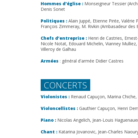
Hommes d’église :
Monseigneur Tessier (Archev
Denis Sonet
Politiques :
Alain Juppé, Etienne Pinte, Valérie
François Zimmeray, M. Rivkin (Ambasadeur des E
Chefs d’entreprise :
Henri de Castries, Ernest
Nicole Notat, Edouard Michelin, Vianney Mulliez
Villeroy de Galhau
Armées
: général d'armée Didier Castres
CONCERTS
Violonistes :
Renaud Capuçon, Marina Chiche, O
Violoncellistes :
Gauthier Capuçon, Henri Dem
Piano :
Nicolas Angelich, Jean-Louis Haguenauer
Chant :
Katarina Jovanovic, Jean-Charles Naour