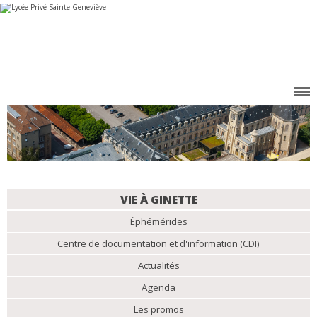
Aller
Outils
au
personnels
contenu.
|
Aller
à
la
navigation
NAVIGATION
VIE À GINETTE
Éphémérides
Centre de documentation et d'information (CDI)
Actualités
Agenda
Les promos