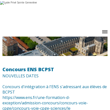
Aller
Outils
au
personnels
contenu.
|
Aller
à
la
navigation
Concours ENS BCPST
NOUVELLES DATES
Concours d'intégration à l'ENS s'adressant aux élèves de
BCPST
https://www.ens.fr/une-formation-d-
exception/admission-concours/concours-voie-
cpge/concours-voie-cpge-sciences/le