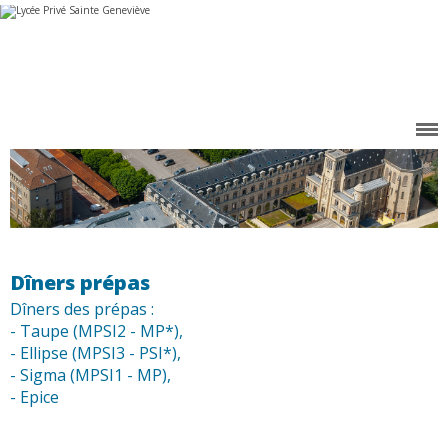
Aller
Outils
au
personnels
contenu.
|
Aller
à
la
navigation
Dîners prépas
Dîners des prépas :
- Taupe (MPSI2 - MP*),
- Ellipse (MPSI3 - PSI*),
- Sigma (MPSI1 - MP),
- Epice