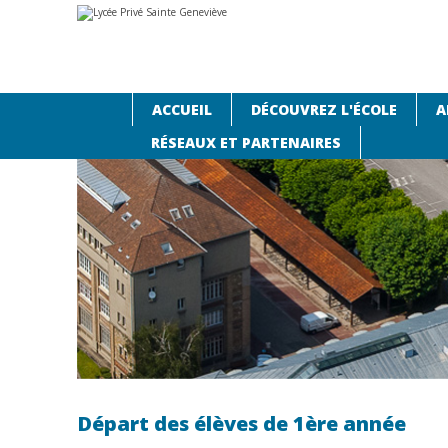
Aller
Outils
au
personnels
contenu.
|
Aller
à
la
navigation
ACCUEIL
DÉCOUVREZ L'ÉCOLE
A
Accueil
›
Agenda
›
Départ des élèves de 1ère année
RÉSEAUX ET PARTENAIRES
Départ des élèves de 1ère année