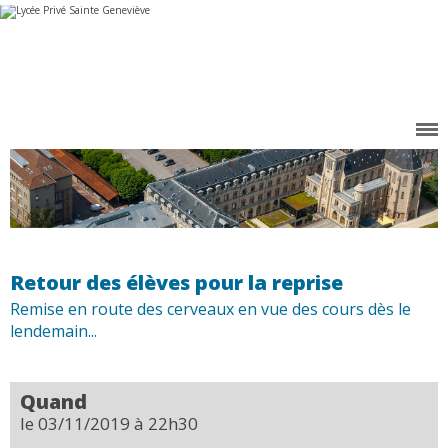
Aller
Outils
au
personnels
contenu.
|
Aller
à
la
navigation
Retour des élèves pour la reprise
Remise en route des cerveaux en vue des cours dès le
lendemain...
Quand
le 03/11/2019
à 22h30