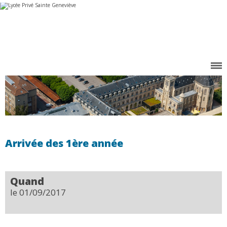
Aller
Outils
au
personnels
contenu.
|
Aller
à
la
navigation
Arrivée des 1ère année
Quand
le 01/09/2017