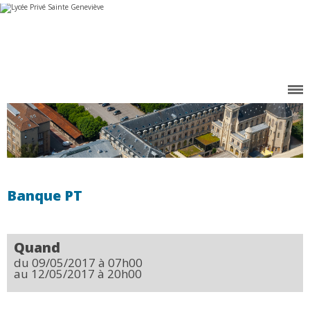
Aller
Outils
au
personnels
contenu.
|
Aller
à
la
navigation
Banque PT
Quand
du 09/05/2017
à 07h00
au 12/05/2017
à 20h00