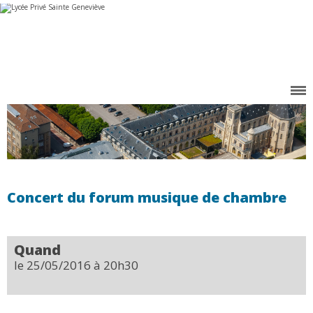
Aller
Outils
au
personnels
contenu.
|
Aller
à
la
navigation
Concert du forum musique de chambre
Quand
le 25/05/2016
à 20h30