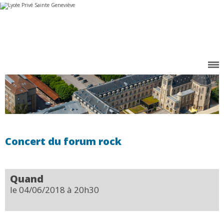
Aller
Outils
au
personnels
contenu.
|
Aller
à
la
navigation
Concert du forum rock
Quand
le 04/06/2018
à 20h30