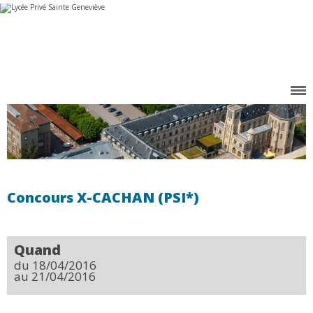
Aller
Outils
au
personnels
contenu.
|
Aller
à
la
navigation
Concours X-CACHAN (PSI*)
Quand
du 18/04/2016
au 21/04/2016