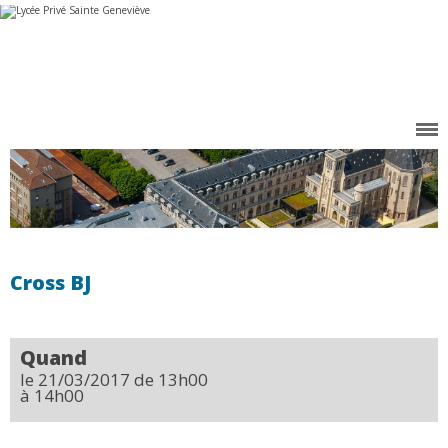
Aller
Outils
au
personnels
contenu.
|
Aller
à
la
navigation
Cross BJ
Quand
le 21/03/2017
de 13h00
à 14h00