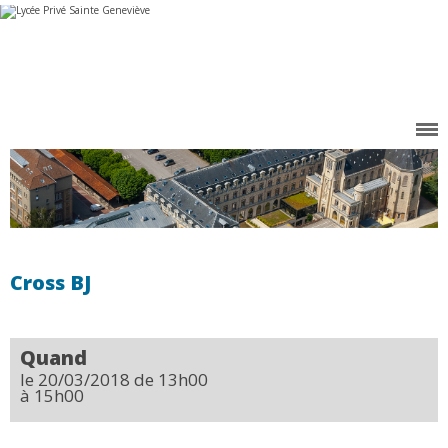
Aller
Outils
au
personnels
contenu.
|
Aller
à
la
navigation
Cross BJ
Quand
le 20/03/2018
de 13h00
à 15h00