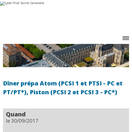
Aller
Outils
au
personnels
contenu.
|
Aller
à
la
navigation
Dîner prépa Atom (PCSI 1 et PTSI - PC et
PT/PT*), Piston (PCSI 2 et PCSI 3 - PC*)
Quand
le 30/09/2017