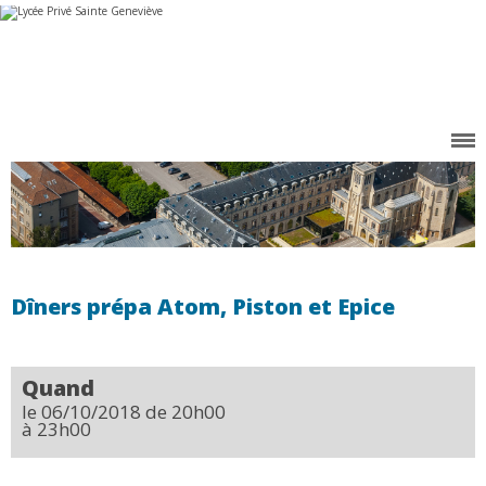
Aller
Outils
au
personnels
contenu.
|
Aller
à
la
navigation
Dîners prépa Atom, Piston et Epice
Quand
le 06/10/2018
de 20h00
à 23h00