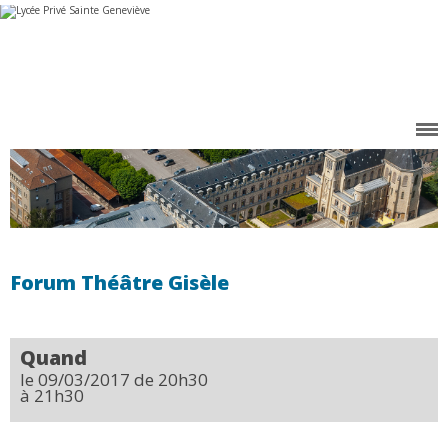
Aller
Outils
au
personnels
contenu.
|
Aller
à
la
navigation
Forum Théâtre Gisèle
Quand
le 09/03/2017
de 20h30
à 21h30