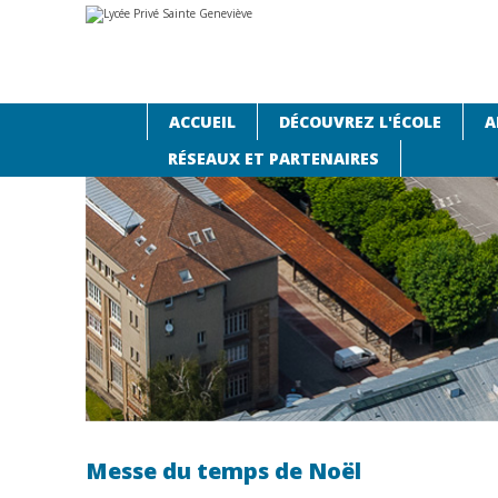
Aller
Outils
au
personnels
contenu.
|
Aller
à
la
navigation
ACCUEIL
DÉCOUVREZ L'ÉCOLE
A
Accueil
›
Agenda
›
Messe du temps de Noël
RÉSEAUX ET PARTENAIRES
Messe du temps de Noël