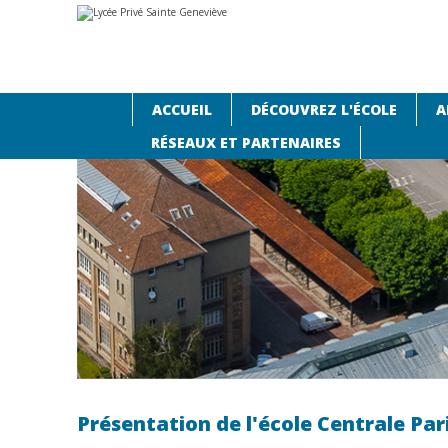
Aller
Outils
au
personnels
contenu.
|
Aller
à
la
navigation
ACCUEIL
DÉCOUVREZ L'ÉCOLE
A
Accueil
›
Agenda
›
Présentation de l'école Centrale Par
RÉSEAUX ET PARTENAIRES
Présentation de l'école Centrale Par