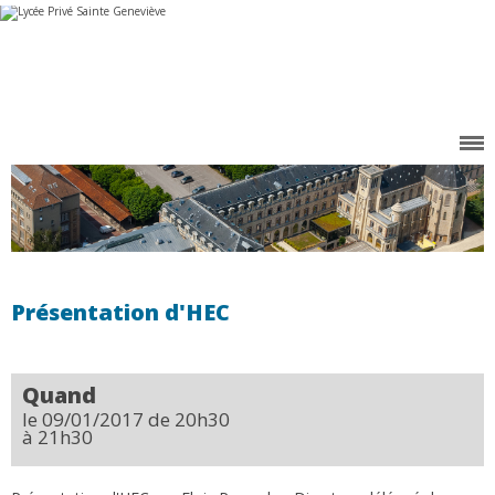
Aller
Outils
au
personnels
contenu.
|
Aller
à
la
navigation
Présentation d'HEC
Quand
le 09/01/2017
de 20h30
à 21h30