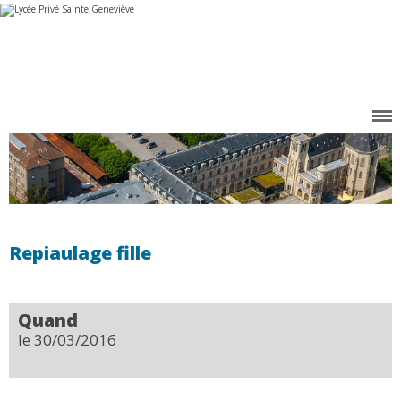
Aller
Outils
au
personnels
contenu.
|
Aller
à
la
navigation
Repiaulage fille
Quand
le 30/03/2016