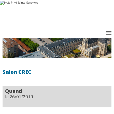
Aller
Outils
au
personnels
contenu.
|
Aller
à
la
navigation
Salon CREC
Quand
le 26/01/2019