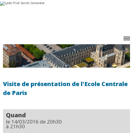
Aller
Outils
au
personnels
contenu.
|
Aller
à
la
navigation
Visite de présentation de l'Ecole Centrale
de Paris
Quand
le 14/03/2016
de 20h30
à 21h30