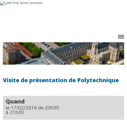
Aller
Outils
au
personnels
contenu.
|
Aller
à
la
navigation
Visite de présentation de Polytechnique
Quand
le 17/02/2016
de 20h30
à 21h30