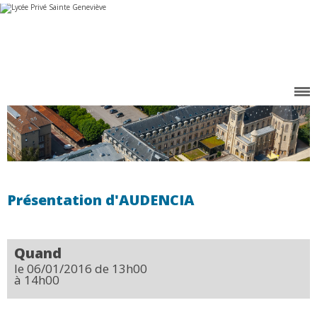
Aller
Outils
au
personnels
contenu.
|
Aller
à
la
navigation
Présentation d'AUDENCIA
Quand
le 06/01/2016
de 13h00
à 14h00