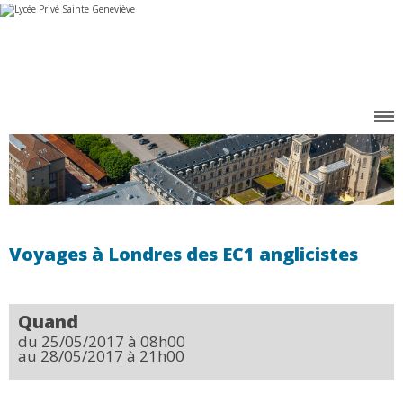
Aller
Outils
au
personnels
contenu.
|
Aller
à
la
navigation
Voyages à Londres des EC1 anglicistes
Quand
du 25/05/2017
à 08h00
au 28/05/2017
à 21h00