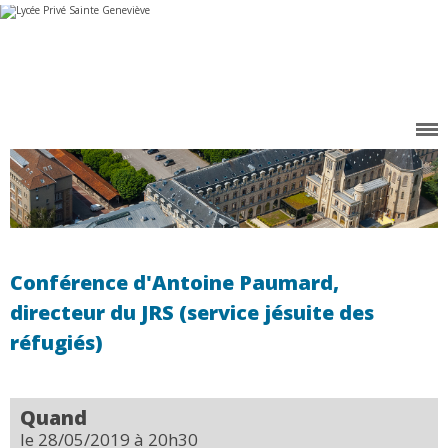
Aller
Outils
au
personnels
contenu.
|
Aller
à
la
navigation
Conférence d'Antoine Paumard,
directeur du JRS (service jésuite des
réfugiés)
Quand
le 28/05/2019
à 20h30