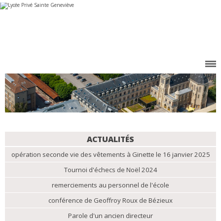
Aller
Outils
au
personnels
contenu.
|
Aller
à
la
navigation
NAVIGATION
ACTUALITÉS
opération seconde vie des vêtements à Ginette le 16 janvier 2025
Tournoi d'échecs de Noël 2024
remerciements au personnel de l'école
conférence de Geoffroy Roux de Bézieux
Parole d'un ancien directeur