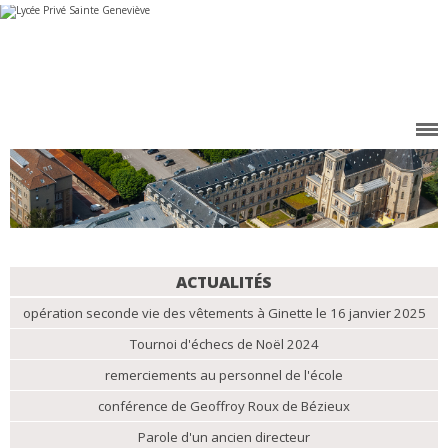
Aller
Outils
au
personnels
contenu.
|
Aller
à
la
navigation
NAVIGATION
ACTUALITÉS
opération seconde vie des vêtements à Ginette le 16 janvier 2025
Tournoi d'échecs de Noël 2024
remerciements au personnel de l'école
conférence de Geoffroy Roux de Bézieux
Parole d'un ancien directeur