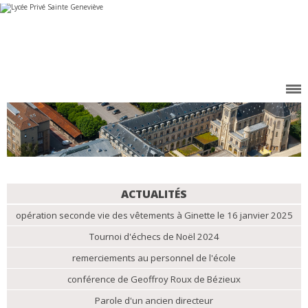
Aller
Outils
au
personnels
contenu.
|
Aller
à
la
navigation
NAVIGATION
ACTUALITÉS
opération seconde vie des vêtements à Ginette le 16 janvier 2025
Tournoi d'échecs de Noël 2024
remerciements au personnel de l'école
conférence de Geoffroy Roux de Bézieux
Parole d'un ancien directeur