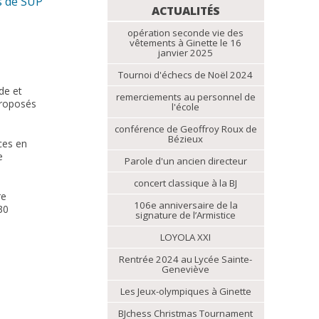
s de SUP
NAVIGATION
ACTUALITÉS
opération seconde vie des
vêtements à Ginette le 16
janvier 2025
Tournoi d'échecs de Noël 2024
de et
remerciements au personnel de
proposés
l'école
conférence de Geoffroy Roux de
Bézieux
ces en
e
Parole d'un ancien directeur
concert classique à la BJ
re
106e anniversaire de la
30
signature de l’Armistice
LOYOLA XXI
Rentrée 2024 au Lycée Sainte-
Geneviève
Les Jeux-olympiques à Ginette
BJchess Christmas Tournament