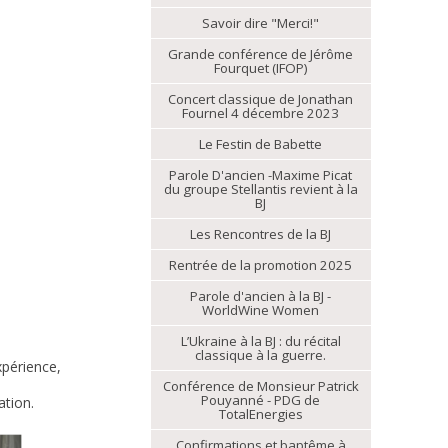
Savoir dire "Merci!"
Grande conférence de Jérôme
Fourquet (IFOP)
Concert classique de Jonathan
Fournel 4 décembre 2023
Le Festin de Babette
Parole D'ancien -Maxime Picat
du groupe Stellantis revient à la
BJ
Les Rencontres de la BJ
Rentrée de la promotion 2025
Parole d'ancien à la BJ -
WorldWine Women
L’Ukraine à la BJ : du récital
classique à la guerre.
xpérience,
Conférence de Monsieur Patrick
Pouyanné - PDG de
ation.
TotalEnergies
Confirmations et baptême à