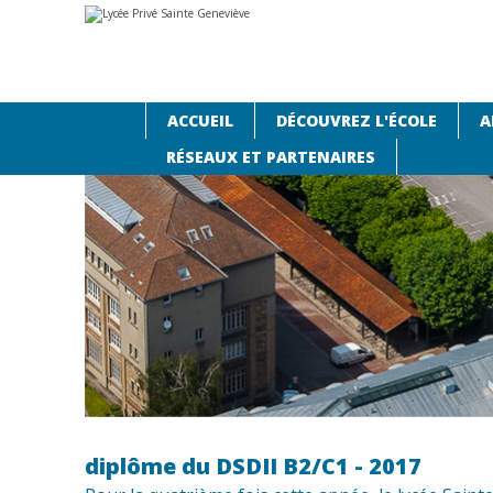
Aller
Outils
au
personnels
contenu.
|
Aller
à
la
navigation
ACCUEIL
DÉCOUVREZ L'ÉCOLE
A
Accueil
›
Actualités
›
diplôme du DSDII B2/C1 - 2017
RÉSEAUX ET PARTENAIRES
diplôme du DSDII B2/C1 - 2017