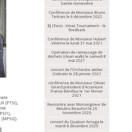
Sainte-Geneviève
Conférence de Monsieur Bruno
Tertrais le 6 décembre 2022
BJ Chess : Xmas Tournament – le
feedback
Conférence de Monsieur Hubert
Védrine le lundi 31 mai 2021
Opération de ramassage de
déchets (clean walk) le samedi 8
mai 2021
concert de l'Orchestre atelier
Ostinato le 28 janvier 2021
conférence de Monsieur Olivier
Girard président d'Accenture
France-Bénélux le 1er février
2021
vane
X (PTSI),
Rencontre avec Monseigneur de
nie
Moulins Beaufort le 20
novembre 2020
PSI1),
 (MPSI2).
concert du Quatuor Arnaga le
mardi 8 décembre 2020