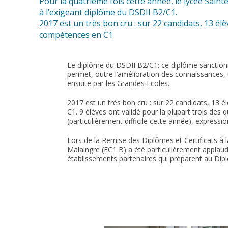
Pour la quatrième fois cette année, le lycée Sai
à l’exigeant diplôme du DSDII B2/C1.
2017 est un très bon cru : sur 22 candidats, 13 él
compétences en C1
Le diplôme du DSDII B2/C1: ce diplôme sanctionn
permet, outre l’amélioration des connaissances,
ensuite par les Grandes Ecoles.
2017 est un très bon cru : sur 22 candidats, 13
C1. 9 élèves ont validé pour la plupart trois des
(particulièrement difficile cette année), expression
Lors de la Remise des Diplômes et Certificats à la
Malaingre (EC1 B) a été particulièrement applaud
établissements partenaires qui préparent au Dip