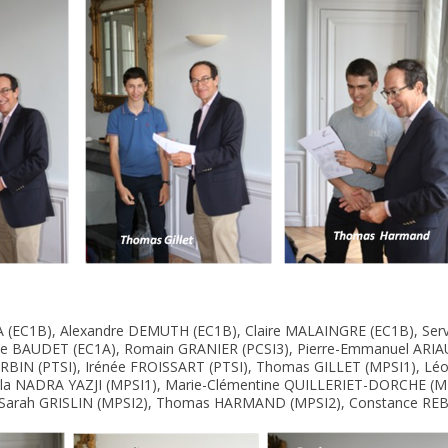
 EA (EC1B), Alexandre DEMUTH (EC1B), Claire MALAINGRE (EC1B), Ser
e BAUDET (EC1A), Romain GRANIER (PCSI3), Pierre-Emmanuel ARIAU
RBIN (PTSI), Irénée FROISSART (PTSI), Thomas GILLET (MPSI1), Léo
lla NADRA YAZJI (MPSI1), Marie-Clémentine QUILLERIET-DORCHE (M
, Sarah GRISLIN (MPSI2), Thomas HARMAND (MPSI2), Constance REB