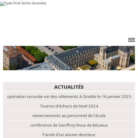
Aller
Outils
au
personnels
contenu.
|
Aller
à
la
navigation
NAVIGATION
ACTUALITÉS
opération seconde vie des vêtements à Ginette le 16 janvier 2025
Tournoi d'échecs de Noël 2024
remerciements au personnel de l'école
conférence de Geoffroy Roux de Bézieux
Parole d'un ancien directeur