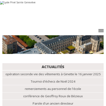
Aller
Outils
au
personnels
contenu.
|
Aller
à
la
navigation
NAVIGATION
ACTUALITÉS
opération seconde vie des vêtements à Ginette le 16 janvier 2025
Tournoi d'échecs de Noël 2024
remerciements au personnel de l'école
conférence de Geoffroy Roux de Bézieux
Parole d'un ancien directeur